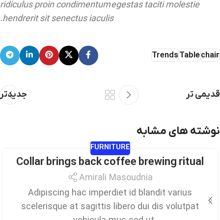
ridiculus proin condimentum egestas taciti molestie
hendrerit sit senectus iaculis.
Trends
Table
chair
قدیمی تر
جدیدتر
نوشته های مشابه
FURNITURE
Collar brings back coffee brewing ritual
01
مرداد
Amirali Masoudnia
Adipiscing hac imperdiet id blandit varius
scelerisque at sagittis libero dui dis volutpat