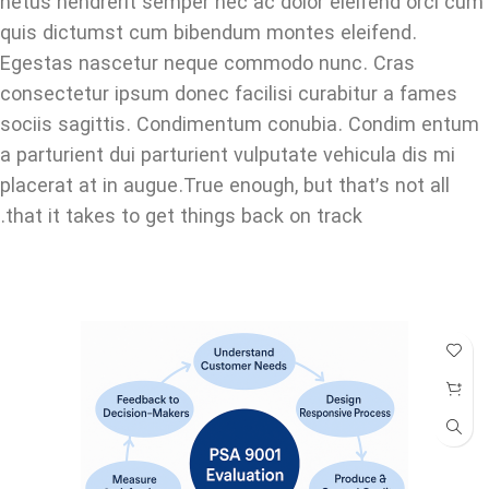
netus hendrerit semper nec ac dolor eleifend orci cum
quis dictumst cum bibendum montes eleifend.
Egestas nascetur neque commodo nunc. Cras
consectetur ipsum donec facilisi curabitur a fames
sociis sagittis. Condimentum conubia. Condim entum
a parturient dui parturient vulputate vehicula dis mi
placerat at in augue.True enough, but that’s not all
that it takes to get things back on track.