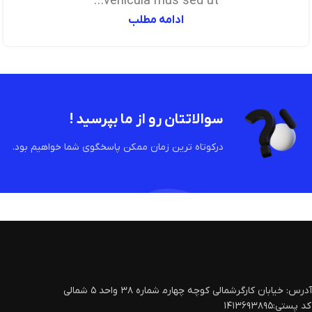
vehicula mus sed ut...
ادامه مطلب
سوالاتتان رو از ما بپرسید !
درکوتاه ترین زمان ممکن پاسخگوی شما خواهیم بود.
آدرس: خیابان کارگرشمالی کوچه چهارم‍ شماره ۳۸ واحد ۵ شمالی
کد پستی:۱۴۱۳۶۹۳۸۹۵