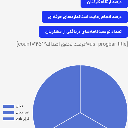
درصد ارتقاء کارکنان
درصد انجام رعایت استانداردهای حرفه‌ای
تعداد توصیه‌نامه‌های دریافتی از مشتریان
[us_progbar title=”درصد تحقق اهداف” count=”25″]