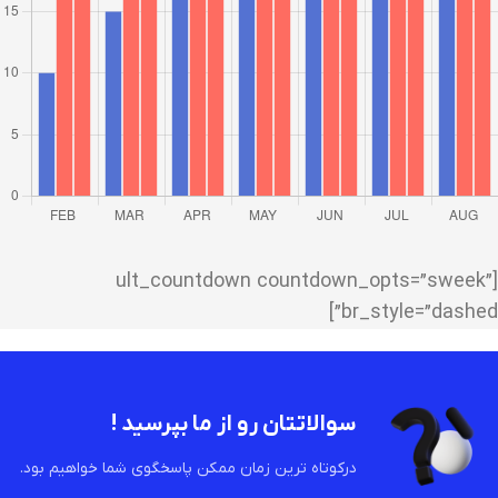
[ult_countdown countdown_opts=”sweek”
br_style=”dashed”]
سوالاتتان رو از ما بپرسید !
درکوتاه ترین زمان ممکن پاسخگوی شما خواهیم بود.