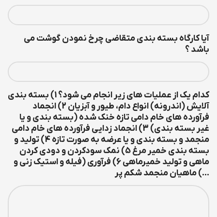
آیا کارگاه بسته بندی متقاضی چرخ نمودن گوشت می
باشد ؟
کدام یک از عملیات های زیر انجام می شود؟ 1) بسته بندي
آلايش (اندرونه) انواع دام، طيور و آبزيان 2) انجماد
فرآورده هاي خام دامي تازه خنك شده (بسته بندي و يا
غير بسته بندي) 3) انجماد زدايي فرآورده هاي خام دامي
منجمد و بسته بندي و يا عرضه به صورت تازه 4) توليد و
بسته بندي خمير مرغ 5) نمک سودكردن و دودي كردن
ماهي و توليد خميرماهي 6) فرآوري (فيله و استيک زني و
...) ماهيان منجمد شکم پر