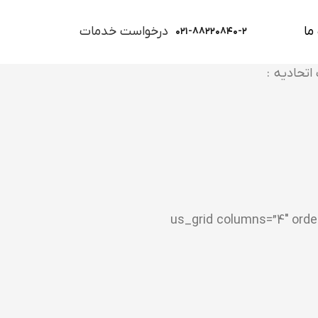
ما
درخواست خدمات
۰۲۱-۸۸۲۲۰۸۴۰-۲
اتحادیه :
[us_separator][us_grid colu