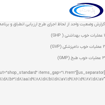
گزارش وضعیت واحد از لحاظ اجرای طرح ارزیابی انطباق و برنام
1 عملیات خوب بهداشتی ( GHP)
2 عملیات خوب دامپزشکی (GVP)
3 عملیات خوب طبخ (GMP)
s_layout=”shop_standard” items_gap=”1.2rem”
1%d8%b3%d8%aa%d9%88%d8%b1%d8%a7%d9%86%d9%87%d8%a7″]