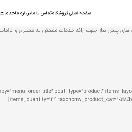
خدمات 
صفحه اصلی
فروشگاه
تماس با ما
درباره ما
ه های پیش نیاز جهت ارائه خدمات مطمئن به مشتری و الزامات 
mns=”4″ orderby=”menu_order title” post_type=”product” item
items_quantity=”12″ taxonomy_product_cat=”%d8%b