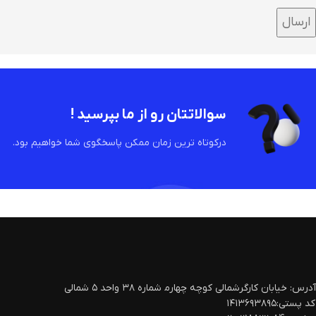
سوالاتتان رو از ما بپرسید !
درکوتاه ترین زمان ممکن پاسخگوی شما خواهیم بود.
آدرس: خیابان کارگرشمالی کوچه چهارم‍ شماره ۳۸ واحد ۵ شمالی
کد پستی:۱۴۱۳۶۹۳۸۹۵