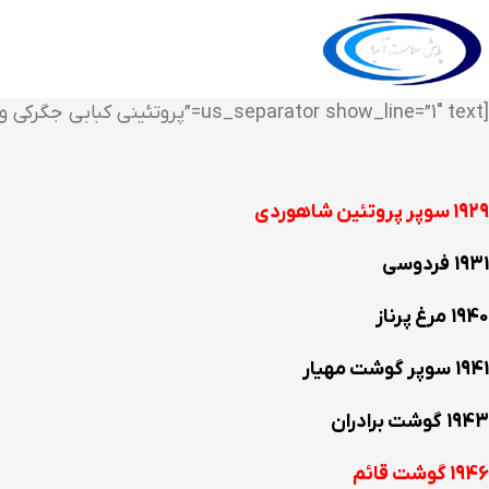
[us_separator show_line=”1″ text=”پروتئینی کبابی جگرکی و میوه فروشی”]
1929 سوپر پروتئین شاهوردی
1931 فردوسی
1940 مرغ پرناز
1941 سوپر گوشت مهیار
1943 گوشت برادران
1946 گوشت قائم