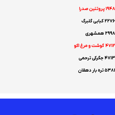
1948 پروتئین صدرا
2276 کبابی گلبرگ
2998 همشهری
4712 گوشت و مرغ اکو
4713 جگرکی ترحمی
5381 تره بار دهقان