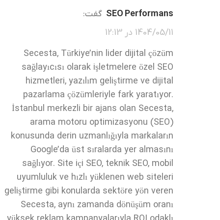
SEO Performans
گفت:
1404/05/11 در 12:13
Secesta, Türkiye’nin lider dijital çözüm
sağlayıcısı olarak işletmelere özel SEO
hizmetleri, yazılım geliştirme ve dijital
pazarlama çözümleriyle fark yaratıyor.
İstanbul merkezli bir ajans olan Secesta,
arama motoru optimizasyonu (SEO)
konusunda derin uzmanlığıyla markaların
Google’da üst sıralarda yer almasını
sağlıyor. Site içi SEO, teknik SEO, mobil
uyumluluk ve hızlı yüklenen web siteleri
geliştirme gibi konularda sektöre yön veren
Secesta, aynı zamanda dönüşüm oranı
yüksek reklam kampanyalarıyla ROI odaklı