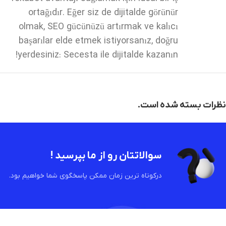
ortağıdır. Eğer siz de dijitalde görünür
olmak, SEO gücünüzü artırmak ve kalıcı
başarılar elde etmek istiyorsanız, doğru
yerdesiniz: Secesta ile dijitalde kazanın!
نظرات بسته شده است.
سوالاتتان رو از ما بپرسید !
درکوتاه ترین زمان ممکن پاسخگوی شما خواهیم بود.