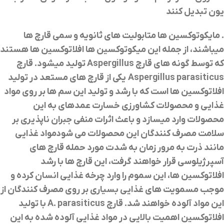
يون تبديل کنند
. مایکوتوکسین ها متابولیت های ثانویه و سمی قارچ ها
میباشند، از جمله این میکوتوکسین ها افلاتوکسین ها هستند
که توسط گونه های قارچ
Aspergillus
تولید میشود. قارچ
Aspergillus parasiticus
یکی از قارچ های مستعد در تولید
افلاتوکسین ها است که با رشد و تولید این سم ها بر روی مواد
غذایی و محصولات کشاورزی خسارت عمدهای به این
محصولات وارد میسازد و باعث اثرات منفی جبران ناپذیری بر
سلامت مصرف کنندگان این محصولات می شودمواد غذایی
مانند ذرت به مرور زمان به شدت مورد حمله قارچ های
آسپرژیلوسی قرار خواهند گرفت، این قارچ ها با رشد
افلاتوکسین ها، این سموم را وارد چرخه غذایی انسان کرده و
موجب مسمویت های غذایی بسیاری بر روی مصرف کنندگان از
این مواد آلوده خواهند شد. قارچ
A. parasiticus
با تولید
افلاتوکسین اهمیت بالایی در مواد غذایی آلوده شده به این