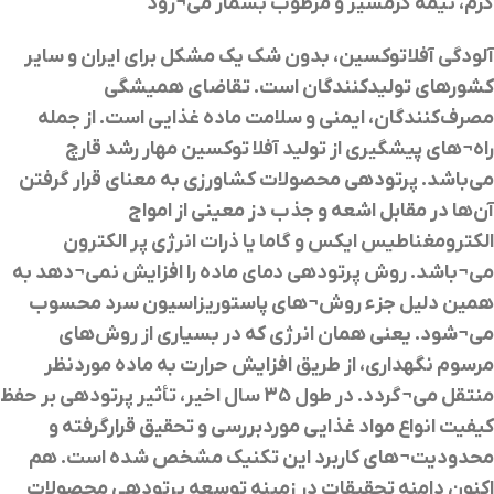
گرم، نیمه گرمسیر و مرطوب بشمار می
¬
رود
آلودگي آفلاتوكسين، بدون شك يك مشكل براي ايران و ساير
كشورهاي توليدكنندگان است. تقاضاي هميشگي
مصرف‌کنندگان، ايمني و سلامت ماده غذايي است. از جمله
راه
¬
هاي پيشگيري از توليد آفلا توكسين مهار رشد قارچ
می‌باشد. پرتودهی محصولات کشاورزی به معنای قرار گرفتن
آن‌ها در مقابل اشعه و جذب دز معینی از امواج
الکترومغناطیس ایکس و گاما یا ذرات انرژی پر الکترون
می
¬
باشد. روش پرتودهی دمای ماده را افزایش نمی
¬
دهد به
همین دلیل جزء روش
¬
های پاستوریزاسیون سرد محسوب
می
¬
شود. یعنی همان انرژی که در بسیاری از روش‌های
مرسوم نگهداری، از طریق افزایش حرارت به ماده موردنظر
منتقل می
¬
گردد. در طول 35 سال اخیر، تأثیر پرتودهی بر حفظ
کیفیت انواع مواد غذایی موردبررسی و تحقیق قرارگرفته و
محدودیت
¬
های کاربرد این تکنیک مشخص شده است. هم
اکنون دامنه تحقیقات در زمینه توسعه پرتودهی محصولات