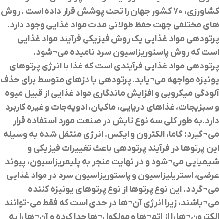
کشاورزی، 70 کشور جهان را تحت پوشش قرار داده است . روش
های مختلفی جهت حفظ طولانی مدت مواد غذایی وجود دارد.
پرتودهي مواد غذايي يك روش فيزيكي فرآيند مواد غذايي
است که روش پاستوريزاسيون سرد ناميده مي
¬
شود.
پرتودهي مواد غذايي فرآيندي است كه غذا با انرژي پرتوهاي
یونیزه مواجهه مي
¬
يابد. پرتودهي با دزهاي متوسط براي حذف
آلودگي ميكروبي و افزايش ماندگاري مواد غذايي از قبيل ميوه
و سبزيجات، غذاهاي دريايي، ماكيان، ادویه‌جات و غيره كاربرد
دارد
.
به طور کلي سه نوع تابش در صنعت مورد استفاده قرار
مي
¬
گيرد: گاما، الکترون و ايکس. انرژي منتقل شده به وسيله
اين پرتوها در فرآيند پرتودهي باعث تغييرات فيزيکي و
شيميايي مي
¬
شود و در نهايت منجر به پليمريزاسيون، پيوند
عرضي، استريليزاسيون و پاستوريزاسيون سرد در مواد غذايي
مي
¬
گردد. اين نوع پرتوها از نوع پرتوهاي يونيزه کننده
مي
¬
باشند، زيرا انرژي آن
¬
ها در حدي است که فقط مي-توانند
الکترون
¬
ها را از اتم
¬
ها و مولکول
¬
ها جدا کرده و آن
¬
ها را به