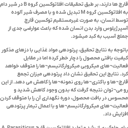
قارچ ها دارند، بر طبق تحقیقات افلاتوکسین گروه
B
در شیر دام
به افلاتوکسین گروه
M
تبدیل شده و با مصرف شیر آلوده
توسط انسان، به صورت غیرمستقیم توکسین قارچ
آسپرژیلوس وارد بدن انسان شده که باعث عوارضی جدی از
جملع آسیب به کبد میشود
.
باتوجه به نتايج تحقيق، پرتودهي مواد غذايي با دزهاي مذکور
کيفيت بافتي محصول را دچار خطر کرده اما در مقابل
فعاليت
¬
هاي ميکروبي ميکروارگانيسم
¬
ها را متوقف خواهد
کرد. نتايج اين تحقيق نشان داد پرتودهي ميزان تجمع
قارچ
¬
ها و باکتري
¬
ها روي نمونه
¬
ها را کاهش می دهد. از اين
رو مي
¬
توان نتيجه گرفت که بدون وجود کاهش شديد و
محسوس در بافت محصول، دوره نگهداري آن را با متوقف کردن
فعاليت
¬
هاي ميکروارگانيسم
¬
ها و با اعمال تيمار پرتودهي
افزايش داد
.
برای جلوگیری از رشد و تولید افلاتوکسین قارچ A. Parasiticus