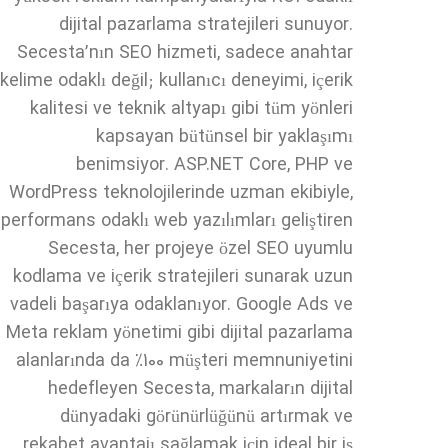
dijital pazarlama stratejileri sunuyor.
Secesta’nın SEO hizmeti, sadece anahtar
kelime odaklı değil; kullanıcı deneyimi, içerik
kalitesi ve teknik altyapı gibi tüm yönleri
kapsayan bütünsel bir yaklaşımı
benimsiyor. ASP.NET Core, PHP ve
WordPress teknolojilerinde uzman ekibiyle,
performans odaklı web yazılımları geliştiren
Secesta, her projeye özel SEO uyumlu
kodlama ve içerik stratejileri sunarak uzun
vadeli başarıya odaklanıyor. Google Ads ve
Meta reklam yönetimi gibi dijital pazarlama
alanlarında da %100 müşteri memnuniyetini
hedefleyen Secesta, markaların dijital
dünyadaki görünürlüğünü artırmak ve
rekabet avantajı sağlamak için ideal bir iş