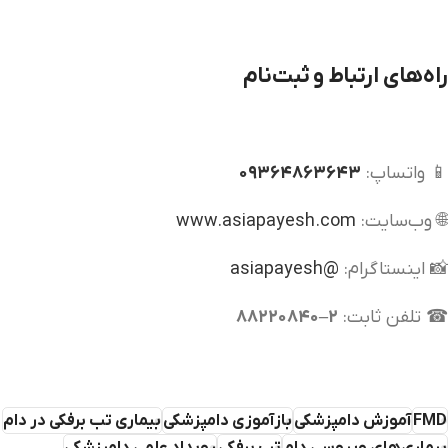
راه‌های ارتباط و ثبت‌نام
📱 واتساپ:
۰۹۳۶۴۸۶۳۶۴۳
🌐 وب‌سایت:
www.asiapayesh.com
📸 اینستاگرام:
@asiapayesh
☎ تلفن ثابت:
۲–۸۸۲۲۰۸۴۰
FMD
آموزش دامپزشکی
بازآموزی دامپزشکی
بیماری تب برفکی در دام
بیماری‌های ویروسی دام
تب برفکی
رویداد علمی دامپزشکی