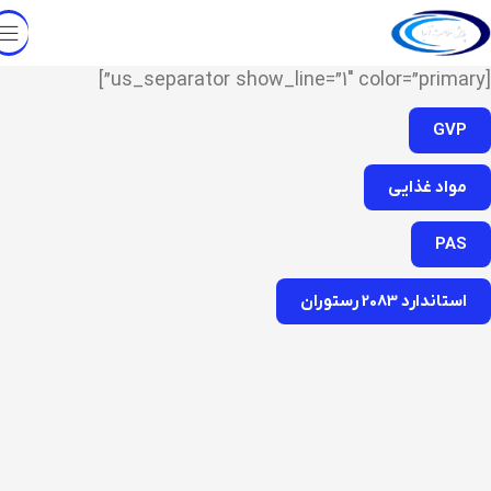
[us_separator show_line=”1″ color=”primary”]
GVP
مواد غذایی
PAS
استاندارد 2083 رستوران