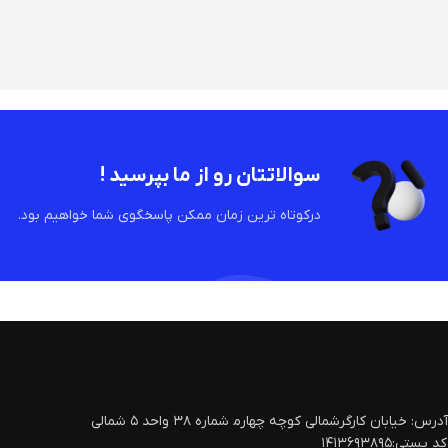
سوالاتتان رو از ما بپرسید !
درکوتاه ترین زمان ممکن پاسخگوی شما خواهیم بود.
آدرس: خیابان کارگرشمالی کوچه چهارم‍ شماره ۳۸ واحد ۵ شمالی
کد پستی:۱۴۱۳۶۹۳۸۹۵