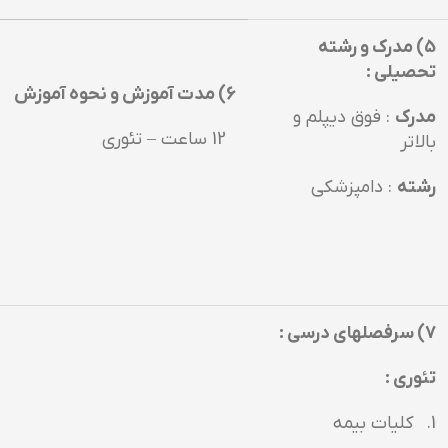
5) مدرك و رشته
تحصيلي :
6) مدت آموزش و نحوه آموزش
مدرك
: فوق ديپلم و
12 ساعت – تئوري
بالاتر
رشته
: دامپزشكي
7) سرفصلهاي درسي :
تئوري :
1. كليات بيمه