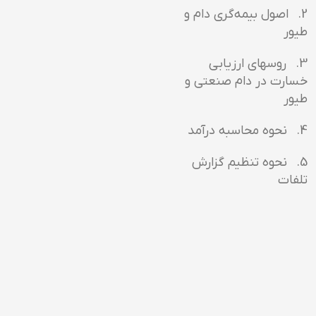
2. اصول بيمه‌گري دام و
طيور
3. روسهاي ارزيابي
خسارت در دام صنعتي و
طيور
4. نحوه محاسبه درآمد
5. نحوه تنظيم گزارش
تلفات