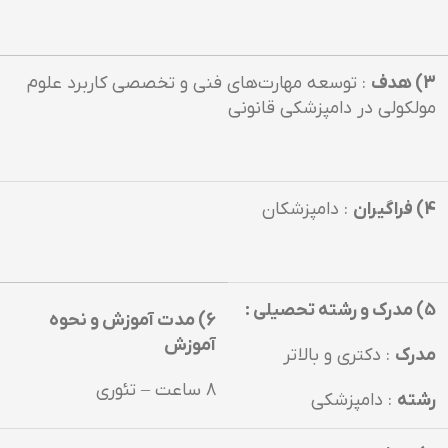
3) هدف
: توسعه مهارت‌هاي فني و تخصصي كاربرد علوم
مولكولي در دامپزشكي قانوني
4) فراگيران
: دامپزشكان
5) مدرك و رشته تحصيلي :
6) مدت آموزش و نحوه
آموزش
مدرك
: دكتري و بالاتر
8 ساعت – تئوري
رشته
: دامپزشكي