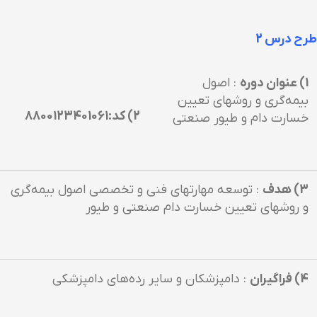
طرح درس 2
1) عنوان دوره
: اصول
بيمه‌گري و روشهاي تعيين
2) کد:8800123401061
خسارت دام و طيور صنعتي
3) هدف
: توسعه مهارتهاي فني و تخصصي اصول بيمه‌گري
و روشهاي تعيين خسارت دام صنعتي و طيور
4) فراگيران
: دامپزشكان و ساير رده‌هاي دامپزشكي