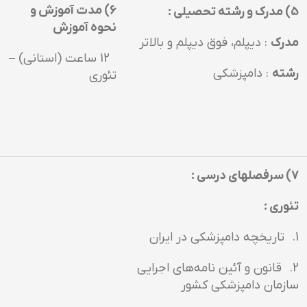
6) مدت آموزش و
5) مدرك و رشته تحصيلي :
نحوه آموزش
مدرك
: ديپلم، فوق ديپلم و بالاتر
12 ساعت (استاني) –
رشته
: دامپزشكي
تئوري
7) سرفصلهاي درسي :
تئوري :
1. تاريخچه دامپزشكي در ايران
2. قانون و آئين نامه‌هاي اجرايي
سازمان دامپزشكي كشور