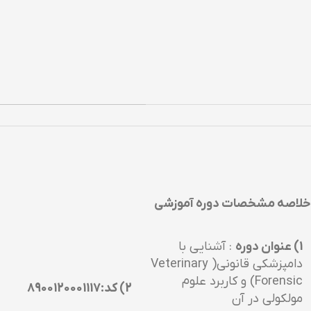
خلاصه مشخصات دوره آموزشي
1) عنوان دوره
: آشنايي با
دامپزشكي قانوني( Veterinary
Forensic) و كاربرد علوم
2) کد:8900120001117
مولكولي در آن