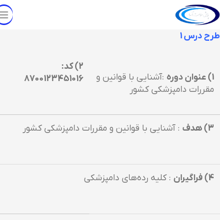
طرح درس 1
2) كد:
1) عنوان دوره
:آشنايي با قوانين و
8700123451016
مقررات دامپزشكي كشور
3) هدف
: آشنايي با قوانين و مقررات دامپزشكي كشور
4) فراگيران
: كليه رده‌هاي دامپزشكي