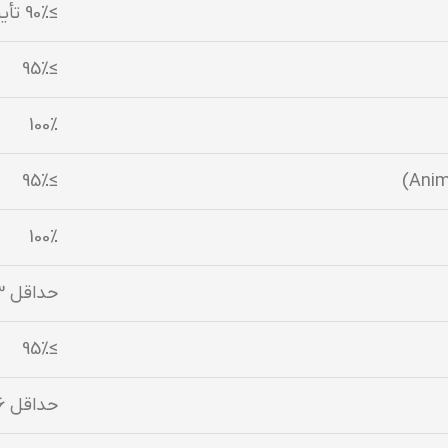
≥90٪ تأیید سرممیز
≥95٪
100٪
≥95٪
100٪
حداقل 3 مورد در هر ممیزی
≥95٪
حداقل 16 ساعت در سال