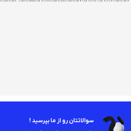
%d8%b3%d8%aa%d9%88%d8%b1%d8%a7%d9%86%d9%87%d8%a7″]
سوالاتتان رو از ما بپرسید !