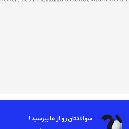
%d8%b3%d8%aa%d9%88%d8%b1%d8%a7%d9%86%d9%87%d8%a7″]
سوالاتتان رو از ما بپرسید !