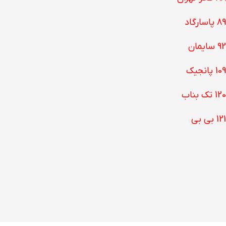
89 پاسارگاد
92 سایمان
109 پانجیک
120 تک بناب
121 بی بی