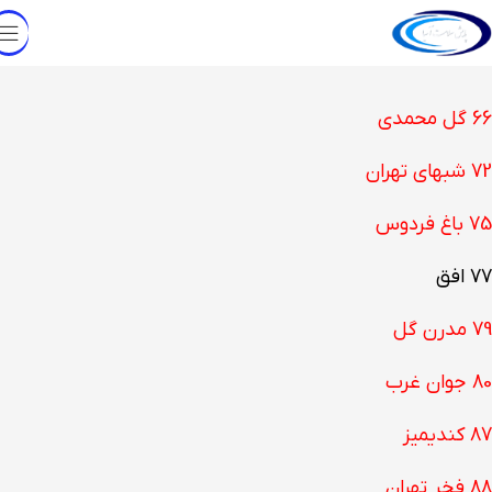
66 گل محمدی
72 شبهای تهران
75 باغ فردوس
77 افق
79 مدرن گل
80 جوان غرب
87 کندیمیز
88 فخر تهران