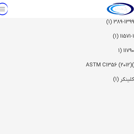
389-1399 (1)
11571-1 (1)
11790 (1
ASTM C1356 (2012)
)
کلینکر (1)