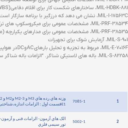
MIL-HDBK-881 ، ساختارهای شکست کار برای اقلام دفاعی (WBS)
MIL-I-17563C ، نشان می دهد که درزگیر با برنامه سازگار است و سیلانت در طول عمر قطعه خراب نمی شود
MIL-PRF-38534 ، مشخصات عمومی برای میکروسکوپ های ترکیبی.
MIL-PRF-38535 ، مشخصات عمومی برای مدارهای یکپارچه (میکرو مدار) ساخت.
MIL-S-901 ، آزمایش شوک برای تجهیزات
MIL-E-7016F ، مربوط به تجزیه و تحلیل بارهای AC و DC در هواپیما است.
MIL-S-82258
، باله های لاستیکی شناگر. “الزامات باله شناگ
7085-1
1
E1قسمت اول : الزامات اندازه،شناختی و فنی
5002-1
2
تور سیمی فلزي