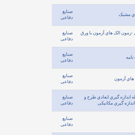
صنایع
دفاعی
-زمون الک هاي آزمون با ورق
صنایع
دفاعی
صنایع
نامه
دفاعی
صنایع
هاي آزمون
دفاعی
سی محصول GPS –وسیله اندازه گیري ابعادي طرح و
صنایع
دازه گیري مکانیکی
دفاعی
صنایع
دفاعی