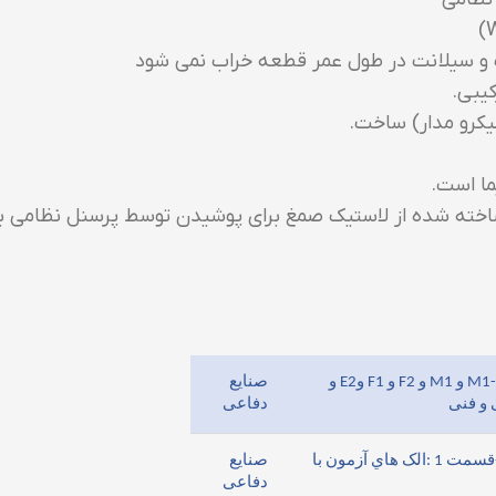
ر ساخته شده از لاستیک صمغ برای پوشیدن توسط پرسنل نظامی بر
وزنه هاي رده هاي M3 و M2-3 وM2 و M1-2 و M1 و F2 و F1 وE2 و
صنایع
دفاعی
الک هاي آزمون- الزامات فنی و آزمون-قسمت 1 :الک هاي آزمون با
صنایع
دفاعی