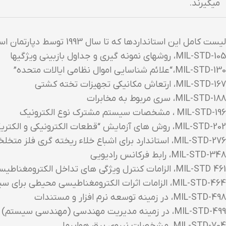
میگیرند.
لیست کامل این استانداردها که تا سال 1993 توسط دپارتمان استاندارد وزارت دفاع نگهداری میشد به شرح ذیل است:
MIL-STD-105 ، روشهای نمونه گیری و جداول بازبینی ویژگیها
MIL-STD-130 ، “علائم شناسایی اموال نظامی ایالات متحده”
MIL-STD-167 ، ارتعاش مکانیکی تجهیزات تخته کشتی
MIL-STD-188 ، سری مربوط به مخابرات
MIL-STD-196 ، مشخصات سیستم مشترک نوع الکترونیک
MIL-STD-202 ، روش های آزمایش “قطعات الکترونیکی و الکتریکی”
MIL-STD-276 ، استاندارد برای اشباع خلاء ریخته گری فلز متخلخل و اجزای فلزی پودر شده
MIL-STD-348 ، رابط فرکانس رادیویی
MIL-STD 461 ، الزامات کنترل ویژگی های تداخل الکترومغناطیسی زیر سیستم ها و تجهیزات
MIL-STD-464 ، الزامات اثرات الکترومغناطیسی محیطی برای سیستم ها
MIL-STD-498 ، در زمینه توسعه نرم افزار و مستندات
MIL-STD-499 ، در زمینه مدیریت مهندسی (مهندسی سیستم)
MIL-STD-704 ، مشخصات نیروی برق هواپیما