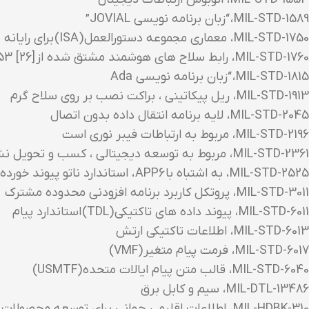
MIL-STD-1589 ، “زبان برنامه نویسی JOVIAL”
MIL-STD-1750 ، معماری مجموعه دستورالعمل (ISA) برای رایانه های هوابرد
MIL-STD-1760 ، رابط سلاح های هوشمند مشتق شده از MIL-STD-1553 [26]
MIL-STD-1815 ، “زبان برنامه نویسی Ada
MIL-STD-1913 ، ریل پیکاتینی ، براکت نصب بر روی سلاح گرم
MIL-STD-2045 ، لایه برنامه انتقال داده بدون اتصال
MIL-STD-2196 ، مربوط به ارتباطات فیبر نوری است
MIL-STD-2361 ، مربوط به توسعه دیجیتالی ، کسب و تحویل نشریات اداری ، آموزشی و دکترین ارتش و تجهیزات فنی در SGML است.
MIL-STD-2525 ، به اشتباه با APP6 ، استاندارد ناتو پیوند خورده است و باید جایگزین شود
MIL-STD-3011 ، پروتکل کاربرد برنامه افزودنی محدوده مشترک
MIL-STD-6011 ، پیوند داده های تاکتیکی (TDL) استاندارد پیام
MIL-STD-6013 ، اطلاعات تاکتیکی ارتش
MIL-STD-6017 ، فرمت پیام متغیر (VMF)
MIL-STD-6040 ، قالب متن پیام ایالات متحده (USMTF)
MIL-DTL-13486 ، سیم و کابل برق
MIL-HDBK-310 ، اطلاعات اقلیمی جهانی برای توسعه محصولات نظامی