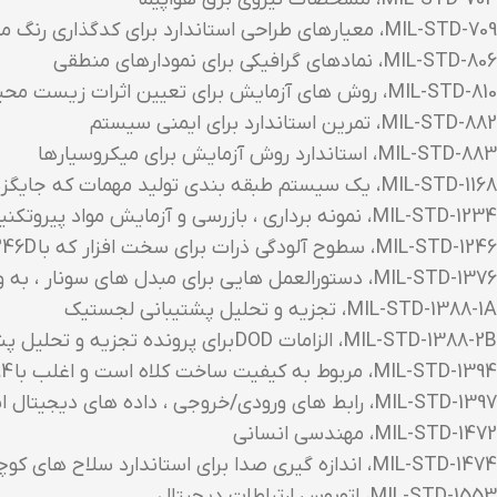
MIL-STD-709 ، معیارهای طراحی استاندارد برای کدگذاری رنگ مهمات
MIL-STD-806 ، نمادهای گرافیکی برای نمودارهای منطقی
MIL-STD-810 ، روش های آزمایش برای تعیین اثرات زیست محیطی بر تجهیزات
MIL-STD-882 ، تمرین استاندارد برای ایمنی سیستم
MIL-STD-883 ، استاندارد روش آزمایش برای میکروسیارها
MIL-STD-1168 ، یک سیستم طبقه بندی تولید مهمات که جایگزین سیستم کد شناسایی مهمات (AIC) شد که در جنگ جهانی دوم استفاده شد.
MIL-STD-1234 ، نمونه برداری ، بازرسی و آزمایش مواد پیروتکنیک
MIL-STD-1246 ، سطوح آلودگی ذرات برای سخت افزار که با IEST-STD-CC1246D جایگزین شده است
MIL-STD-1376 ، دستورالعمل هایی برای مبدل های سونار ، به ویژه سرامیک های پیزوالکتریک
MIL-STD-1388-1A ، تجزیه و تحلیل پشتیبانی لجستیک
MIL-STD-1388-2B ، الزامات DOD برای پرونده تجزیه و تحلیل پشتیبانی لجستیکی
MIL-STD-1394 ، مربوط به کیفیت ساخت کلاه است و اغلب با IEEE 1394 اشتباه گرفته می شود.
MIL-STD-1397 ، رابط های ورودی/خروجی ، داده های دیجیتال استاندارد ، سیستم های نیروی دریایی
MIL-STD-1472 ، مهندسی انسانی
MIL-STD-1474 ، اندازه گیری صدا برای استاندارد سلاح های کوچک
MIL-STD-1553 ، اتوبوس ارتباطات دیجیتال