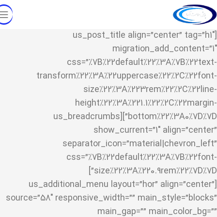
[us_post_title align=”center” tag=”h1″
migration_add_content=”1″
css=”%7B%22default%22%3A%7B%22text-
transform%22%3A%22uppercase%22%2C%22font-
size%22%3A%223rem%22%2C%22line-
height%22%3A%221.1%22%2C%22margin-
bottom%22%3A0%7D%7D”][us_breadcrumbs
show_current=”1″ align=”center”
separator_icon=”material|chevron_left”
css=”%7B%22default%22%3A%7B%22font-
size%22%3A%220.9rem%22%7D%7D”]
[us_additional_menu layout=”hor” align=”center”
source=”58″ responsive_width=”” main_style=”blocks”
main_gap=”” main_color_bg=””