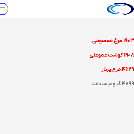
1903 مرغ معصومی
1908 گوشت عموعلی
4629 مرغ پرناز
4899 گ و م سادات