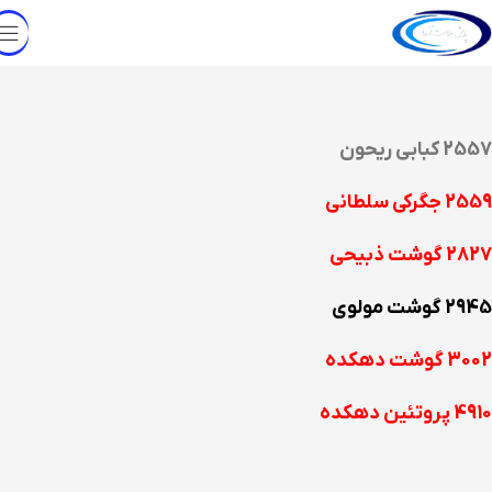
2557 کبابی ریحون
2559 جگرکی سلطانی
2827 گوشت ذبیحی
2945 گوشت مولوی
3002 گوشت دهکده
4910 پروتئین دهکده