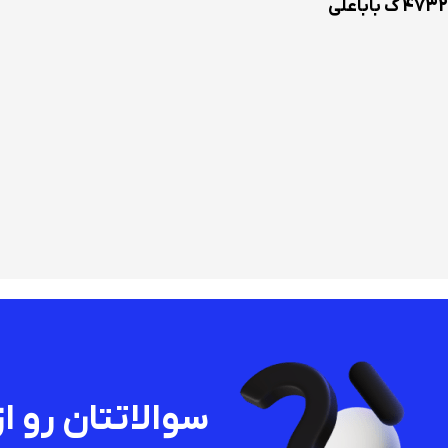
4732 گ باباعلی
سوالاتتان رو از