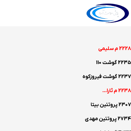
2228 م سلیمی
2235 گوشت 110
2237 گوشت فیروزکوه
2238 م ثارا…
2307 پروتئین بیتا
2734 پروتئین مهدی