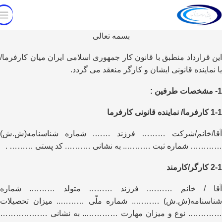
بسمه تعالی
این قرارداد منطبق با قانون کار جمهوری اسلامی ایران میان کارفرما/
یا نماینده قانونی ایشان و کارگر منعقد می گردد.
1- مشخصات طرفین :
1-1 کارفرما/ نماینده قانونی کارفرما
آقا/خانم/شرکت ……… فرزند ……. شماره شناسنامه(ش.ش)
………… شماره ثبت ……….. به نشانی ………. کد پستی ……… .
2-1 کارگر/کارمند
آقا / خانم ………. فرزند ……… متولد ………. شماره
شناسنامه(ش.ش) ……….. شماره ملّی ……….. میزان تحصیلات
…………. نوع و میزان مهارت ………….. به نشانی ………………