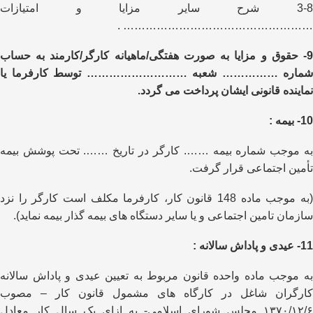
3-8 شرح سایر مزایا و امتیازات
…………………………………………… .
9- حقوق و مزایا به صورت هفتگی/ماهیانه کارگر/کارمند به حساب
شماره …………… شعبه ……………………… توسط کارفرما یا
نماینده قانونی ایشان پرداخت می گردد.
10- بیمه :
به موجب شماره بیمه ……. کارگر در تاریخ ……. تحت پوشش بیمه
تأمین اجتماعی قرار گرفت.
(به موجب ماده 148 قانون کار، کارفرما مکلف است کارگر را نزد
سازمان تامین اجتماعی و یا سایر دستگاه های بیمه گذار بیمه نماید).
11- عیدی و پاداش سالانه :
به موجب ماده واحده قانون مربوط به تعیین عیدی و پاداش سالانه
کارگران شاغل در کارگاه های مشمول قانون کار – مصوب
۱۳۷۰/۱۲/۶ مجلس شورای اسلامی- به ازای یک سال کار معادل