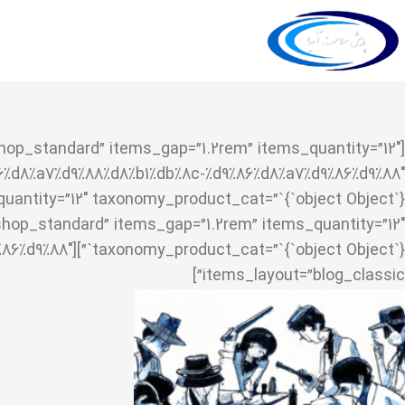
shop_standard” items_gap=”1.2rem” items_quantity=”12″
shop_standard” items_gap=”1.2rem” items_quantity=”12″
7%d9%86%d9%88″
items_layout=”blog_classic”]