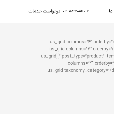
ما
درخواست خدمات
۰۲۱-۸۸۲۲۰۸۴۰-۲
[us_grid columns=”4″ orderby=
taxonomy_product_cat=”%d9%81%d9%86%d8%a7%d9%88%d8%b1%db%8c-%d9%86%d8%a7%d9%86%d9%88″][
post_type=”product” items_layout=”shop_standard” items_gap=”1.2rem” items_quantity=”12″ taxonomy_product_cat=”`{`object Object`}`”][us_grid
columns=”4″ orderby=”
taxonomy_product_cat=”`{`object Object`}`”]