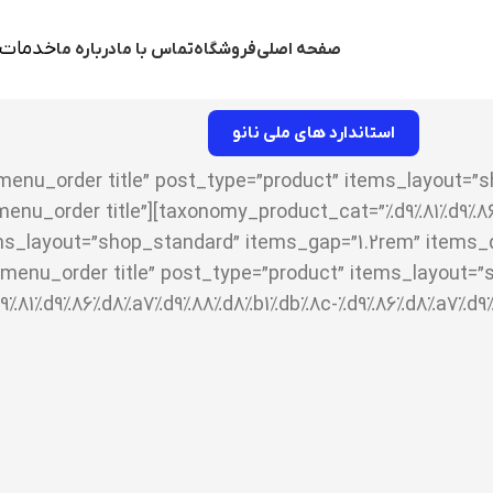
خدمات 
صفحه اصلی
فروشگاه
تماس با ما
درباره ما
استاندارد های ملی نانو
”menu_order title” post_type=”product” items_layout=”
us_grid columns=”4″ orderby=”menu_order title”
menu_order title” post_type=”product” items_layout=”
[us_grid taxonomy_category=”%d9%81%d9%86%d8%a7%d9%88%d8%b1%db%8c-%d9%86%d8%a