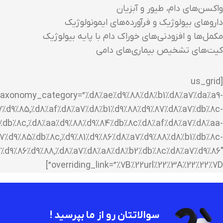
واکسن‌های دام، طیور و آبزیان
داروهای بیولوژیک و فرآورده‌های ایمونولوژیک
مکمل‌ها و افزودنی‌های خوراک دام با پایه بیولوژیک
کیت‌های تشخیص بیماری‌های دامی
[us_grid
taxonomy_category=”%d8%ae%d9%88%d8%b1%d8%a7%da%a9-
7%d9%85,%d8%af%d8%a7%d8%b1%d9%88%d9%87%d8%a7%db%8c-
%db%8c,%d8%aa%d9%88%d9%84%db%8c%d8%af%d8%a7%d8%aa-
7%d9%85%db%8c,%d9%81%d9%86%d8%a7%d9%88%d8%b1%db%8c-
%d9%86%d9%88,%d8%a7%d8%a8%d8%b2%db%8c%d8%a7%d9%86″
overriding_link=”%7B%22url%22%3A%22%22%7D”]
سوالاتتان رو از ما بپرسید !